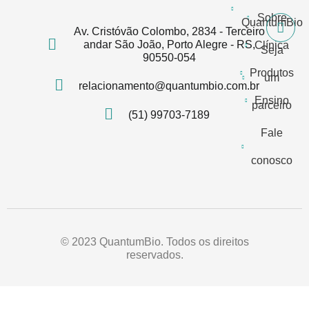
Sobre
QuantumBio
Av. Cristóvão Colombo, 2834 - Terceiro
andar São João, Porto Alegre - RS,
Clínica
Seja
90550-054
Produtos
um
relacionamento@quantumbio.com.br
Ensino
parceiro
(51) 99703-7189
Fale
conosco
© 2023 QuantumBio. Todos os direitos
reservados.