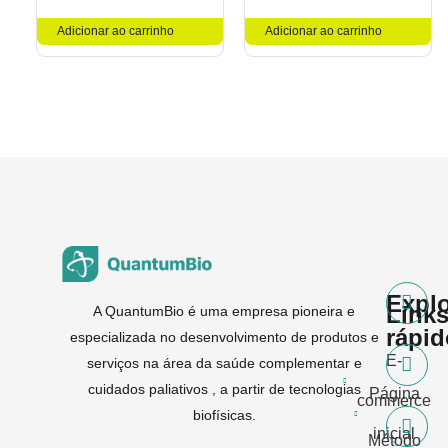
Adicionar ao carrinho
Adicionar ao carrinho
Expl
Link
A QuantumBio é uma empresa pioneira e
rápi
especializada no desenvolvimento de produtos e
E-
serviços na área da saúde complementar e
cuidados paliativos , a partir de tecnologias
Página
commerce
biofísicas.
inicial
Método