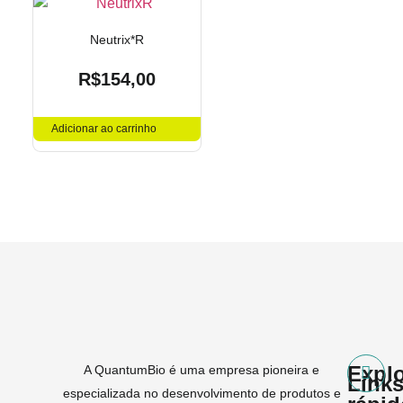
Neutrix*R
R$
154,00
Adicionar ao carrinho
Expl
A QuantumBio é uma empresa pioneira e
Link
especializada no desenvolvimento de produtos e