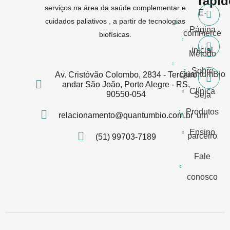
rápi
serviços na área da saúde complementar e
E-
cuidados paliativos , a partir de tecnologias
Página
commerce
biofísicas.
inicial
Método
Sobre
QuantumBio
Av. Cristóvão Colombo, 2834 - Terceiro
andar São João, Porto Alegre - RS,
Clínica
90550-054
Seja
Produtos
relacionamento@quantumbio.com.br
um
Ensino
parceiro
(51) 99703-7189
Fale
conosco