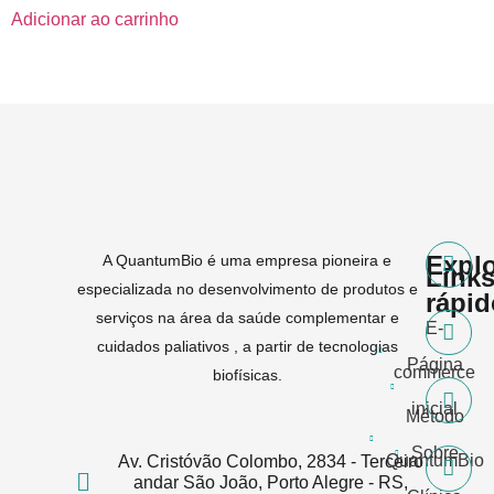
Adicionar ao carrinho
Expl
A QuantumBio é uma empresa pioneira e
Link
especializada no desenvolvimento de produtos e
rápi
serviços na área da saúde complementar e
E-
cuidados paliativos , a partir de tecnologias
Página
commerce
biofísicas.
inicial
Método
Sobre
QuantumBio
Av. Cristóvão Colombo, 2834 - Terceiro
andar São João, Porto Alegre - RS,