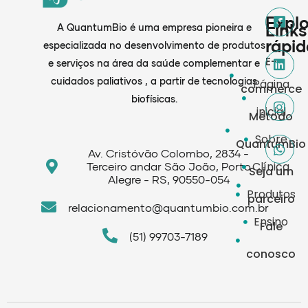
Explo
Links
A QuantumBio é uma empresa pioneira e
rápid
especializada no desenvolvimento de produtos
E-
e serviços na área da saúde complementar e
cuidados paliativos , a partir de tecnologias
Página
commerce
biofísicas.
inicial
Método
Sobre
QuantumBio
Av. Cristóvão Colombo, 2834 -
Clínica
Terceiro andar São João, Porto
Seja um
Alegre - RS, 90550-054
Produtos
parceiro
relacionamento@quantumbio.com.br
Ensino
Fale
(51) 99703-7189
conosco