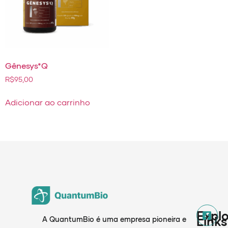
Gênesys*Q
R$
95,00
Adicionar ao carrinho
Explo
Links
A QuantumBio é uma empresa pioneira e