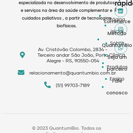
rápid
especializada no desenvolvimento de produtos
E-
e serviços na área da saúde complementar e
cuidados paliativos , a partir de tecnologias
Página
commerce
biofísicas.
inicial
Método
Sobre
QuantumBio
Av. Cristóvão Colombo, 2834 -
Clínica
Terceiro andar São João, Porto
Seja um
Alegre - RS, 90550-054
Produtos
parceiro
relacionamento@quantumbio.com.br
Ensino
Fale
(51) 99703-7189
conosco
© 2023 QuantumBio. Todos os