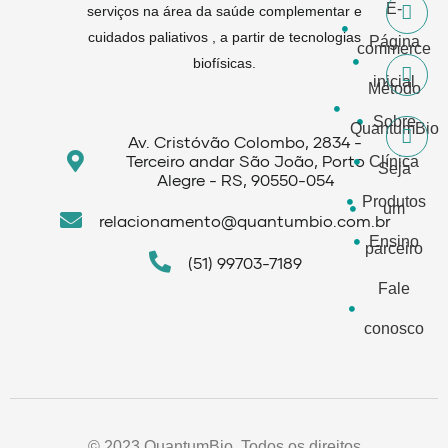
E-
serviços na área da saúde complementar e
cuidados paliativos , a partir de tecnologias
Página
commerce
biofísicas.
inicial
Método
Sobre
QuantumBio
Av. Cristóvão Colombo, 2834 -
Terceiro andar São João, Porto
Clínica
Seja
Alegre - RS, 90550-054
Produtos
um
relacionamento@quantumbio.com.br
Ensino
parceiro
(51) 99703-7189
Fale
conosco
© 2023 QuantumBio. Todos os direitos