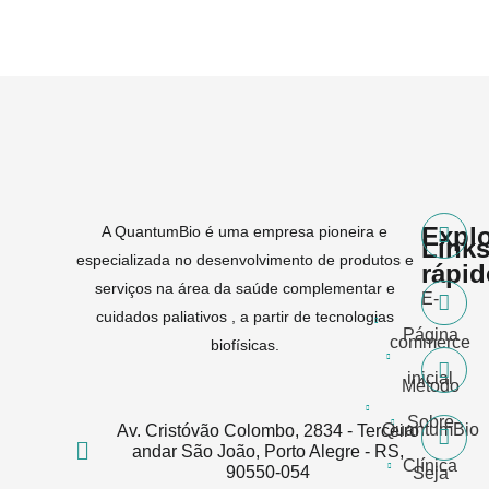
Expl
A QuantumBio é uma empresa pioneira e
Link
especializada no desenvolvimento de produtos e
rápi
serviços na área da saúde complementar e
E-
cuidados paliativos , a partir de tecnologias
Página
commerce
biofísicas.
inicial
Método
Sobre
QuantumBio
Av. Cristóvão Colombo, 2834 - Terceiro
andar São João, Porto Alegre - RS,
Clínica
90550-054
Seja