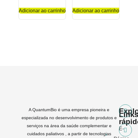
Adicionar ao carrinho
Adicionar ao carrinho
Expl
A QuantumBio é uma empresa pioneira e
Link
especializada no desenvolvimento de produtos e
rápi
serviços na área da saúde complementar e
E-
cuidados paliativos , a partir de tecnologias