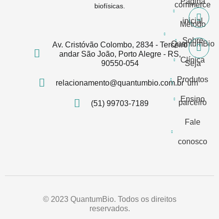
Página
commerce
biofísicas.
inicial
Método
Sobre
QuantumBio
Av. Cristóvão Colombo, 2834 - Terceiro
andar São João, Porto Alegre - RS,
Clínica
90550-054
Seja
Produtos
relacionamento@quantumbio.com.br
um
Ensino
parceiro
(51) 99703-7189
Fale
conosco
© 2023 QuantumBio. Todos os direitos
reservados.