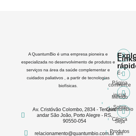
Expl
A QuantumBio é uma empresa pioneira e
Link
especializada no desenvolvimento de produtos e
rápi
serviços na área da saúde complementar e
E-
cuidados paliativos , a partir de tecnologias
Página
commerce
biofísicas.
inicial
Método
Sobre
QuantumBio
Av. Cristóvão Colombo, 2834 - Terceiro
andar São João, Porto Alegre - RS,
Clínica
90550-054
Seja
Produtos
relacionamento@quantumbio.com.br
um