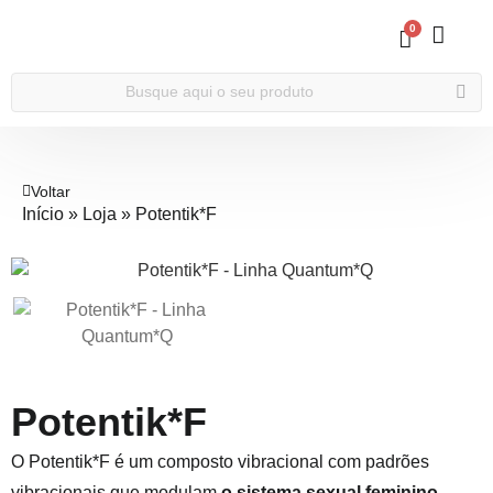
0
Voltar
Início
»
Loja
»
Potentik*F
Potentik*F
O Potentik*F é um composto vibracional com padrões
vibracionais que modulam
o sistema sexual feminino,