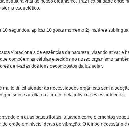
 estrutura vital de nosso organismo. Traz flexibilidade onde há
sistema esquelético.
r 10 segundos, aplicar 10 gotas momento 2), na área sublingual
tos vibracionais de essências da natureza, visando ativar e h
as que compõem as células e tecidos no nosso organismo tamb
res derivadas dos tons decompostos da luz solar.
 muito difícil atender às necessidades orgânicas sem a adoção
rganismo e auxilia no correto metabolismo destes nutrientes.
ravado em duas bases florais, atuando como elementos vegetai
ia do órgão em níveis ideais de vibração. O tempo necessário 