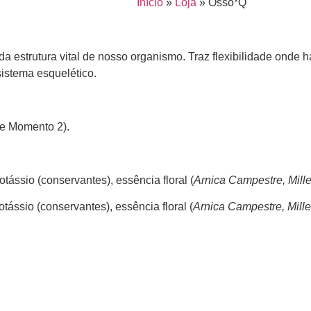
Início
»
Loja
»
Osso*Q
 estrutura vital de nosso organismo. Traz flexibilidade onde há
sistema esquelético.
 e Momento 2).
tássio (conservantes), essência floral (
Arnica Campestre, Mille
tássio (conservantes), essência floral (
Arnica Campestre, Mille