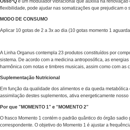
Osso*Q
é um modulador vibracional que auxilia na renovação da
flexibilidade, pode ajudar nas somatizações que prejudicam o 
MODO DE CONSUMO
Aplicar 10 gotas de 2 a 3x ao dia (10 gotas momento 1 aguarda
A Linha Organus contempla 23 produtos constituídos por compos
sistema. De acordo com a medicina antroposófica, as energi
harmônica com notas e timbres musicais, assim como com as co
Suplementação Nutricional
Em função da qualidade dos alimentos e da queda metabólica é
assimilação destes suplementos, ativa energeticamente nosso o
Por que ”MOMENTO 1” e “MOMENTO 2”
O frasco Momento 1 contém o padrão quântico do órgão sadio g
correspondente. O objetivo do Momento 1 é ajustar a frequênc