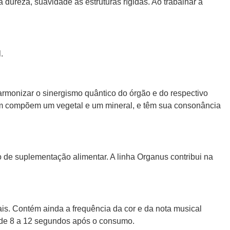
 dureza, suavidade às estruturas rígidas. Ao trabalhar a
.
armonizar o sinergismo quântico do órgão e do respectivo
ém compõem um vegetal e um mineral, e têm sua consonância
 de suplementação alimentar. A linha Organus contribui na
s. Contém ainda a frequência da cor e da nota musical
é de 8 a 12 segundos após o consumo.